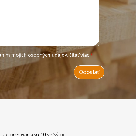
aním mojich osobných údajov,
čítať viac
*
ujeme s viac ako 10 veľkými