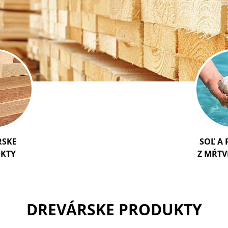
RSKE
SOĽ A
KTY
Z MŔT
DREVÁRSKE PRODUKTY