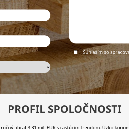
Súhlasím so spracov
PROFIL SPOLOČNOSTI
 ročný obrat 3,31 mil. EUR s rastúcim trendom. Úzko kooper