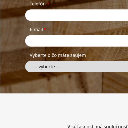
Telefón
*
E-mail
*
Vyberte o čo máte záujem
V súčasnosti má spoločnosť