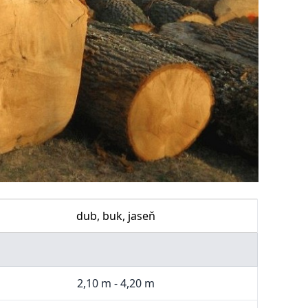
dub, buk, jaseň
2,10 m - 4,20 m